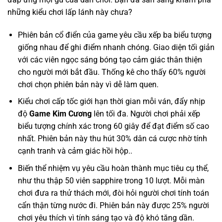
những kiểu chơi lấp lánh này chưa?
Phiên bản cổ điển của game yêu cầu xếp ba biểu tượng
giống nhau để ghi điểm nhanh chóng. Giao diện tối giản
với các viên ngọc sáng bóng tạo cảm giác thân thiện
cho người mới bắt đầu. Thống kê cho thấy 60% người
chơi chọn phiên bản này vì dễ làm quen.
Kiểu chơi cấp tốc giới hạn thời gian mỗi ván, đẩy nhịp
độ
Game Kim Cương
lên tối đa. Người chơi phải xếp
biểu tượng chính xác trong 60 giây để đạt điểm số cao
nhất. Phiên bản này thu hút 30% dân cá cược nhờ tính
cạnh tranh và cảm giác hồi hộp..
Biến thể nhiệm vụ yêu cầu hoàn thành mục tiêu cụ thể,
như thu thập 50 viên sapphire trong 10 lượt. Mỗi màn
chơi đưa ra thử thách mới, đòi hỏi người chơi tính toán
cẩn thận từng nước đi. Phiên bản này được 25% người
chơi yêu thích vì tính sáng tạo và độ khó tăng dần.