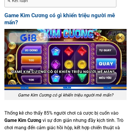
Kết luận
Game Kim Cương có gì khiến triệu người mê
mẩn?
Game Kim Cương có gì khiến triệu người mê mẩn?
Thống kê cho thấy 85% người chơi cá cược bị cuốn vào
Game Kim Cương
vì sự đơn giản nhưng đầy kịch tính. Trò
chơi mang đến cảm giác hồi hộp, kết hợp chiến thuật và