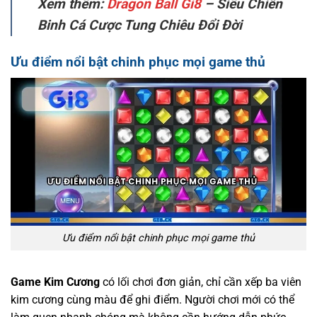
Xem thêm:
Dragon Ball Gi8
– Siêu Chiến
Binh Cá Cược Tung Chiêu Đổi Đời
Ưu điểm nổi bật chinh phục mọi game thủ
Ưu điểm nổi bật chinh phục mọi game thủ
Game Kim Cương
có lối chơi đơn giản, chỉ cần xếp ba viên
kim cương cùng màu để ghi điểm. Người chơi mới có thể