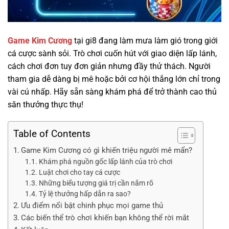
Game Kim Cương
tại gi8 đang làm mưa làm gió trong giới
cá cược sành sỏi. Trò chơi cuốn hút với giao diện lấp lánh,
cách chơi đơn tuy đơn giản nhưng đầy thử thách. Người
tham gia dễ dàng bị mê hoặc bởi cơ hội thắng lớn chỉ trong
vài cú nhấp. Hãy sẵn sàng khám phá để trở thành cao thủ
săn thưởng thực thụ!
Table of Contents
Game Kim Cương có gì khiến triệu người mê mẩn?
Khám phá nguồn gốc lấp lánh của trò chơi
Luật chơi cho tay cá cược
Những biểu tượng giá trị cần nắm rõ
Tỷ lệ thưởng hấp dẫn ra sao?
Ưu điểm nổi bật chinh phục mọi game thủ
Các biến thể trò chơi khiến bạn không thể rời mắt