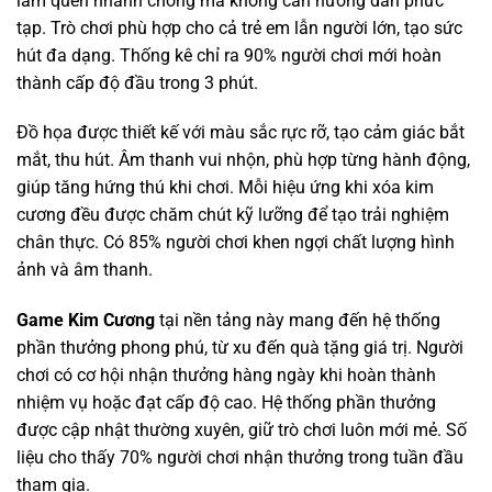
làm quen nhanh chóng mà không cần hướng dẫn phức
tạp. Trò chơi phù hợp cho cả trẻ em lẫn người lớn, tạo sức
hút đa dạng. Thống kê chỉ ra 90% người chơi mới hoàn
thành cấp độ đầu trong 3 phút.
Đồ họa được thiết kế với màu sắc rực rỡ, tạo cảm giác bắt
mắt, thu hút. Âm thanh vui nhộn, phù hợp từng hành động,
giúp tăng hứng thú khi chơi. Mỗi hiệu ứng khi xóa kim
cương đều được chăm chút kỹ lưỡng để tạo trải nghiệm
chân thực. Có 85% người chơi khen ngợi chất lượng hình
ảnh và âm thanh.
Game Kim Cương
tại nền tảng này mang đến hệ thống
phần thưởng phong phú, từ xu đến quà tặng giá trị. Người
chơi có cơ hội nhận thưởng hàng ngày khi hoàn thành
nhiệm vụ hoặc đạt cấp độ cao. Hệ thống phần thưởng
được cập nhật thường xuyên, giữ trò chơi luôn mới mẻ. Số
liệu cho thấy 70% người chơi nhận thưởng trong tuần đầu
tham gia.