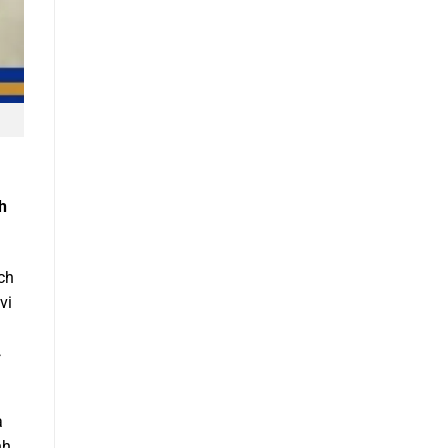
h
ch
vi
ạ
nh