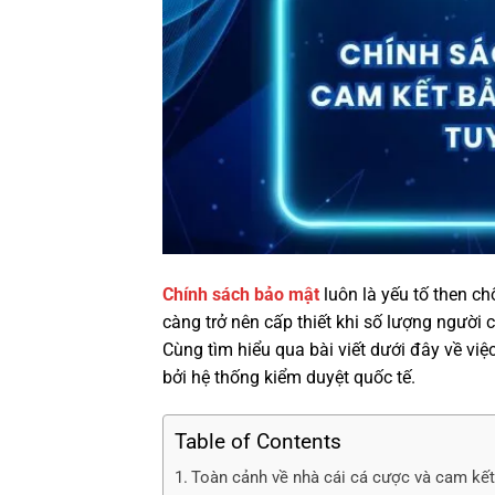
Chính sách bảo mật
luôn là yếu tố then ch
càng trở nên cấp thiết khi số lượng người 
Cùng tìm hiểu qua bài viết dưới đây về việ
bởi hệ thống kiểm duyệt quốc tế.
Table of Contents
Toàn cảnh về nhà cái cá cược và cam kế