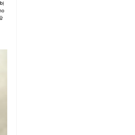
bị
ho
dữ