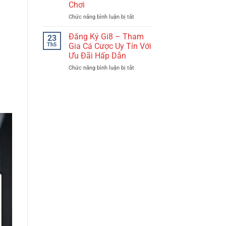
Chơi
Nghiệm
Cá
Chức năng bình luận bị tắt
ở
Cược
Liên
Đỉnh
Hệ
Đăng Ký Gi8 – Tham
23
Cao
Gi8
Th5
Gia Cá Cược Uy Tín Với
Với
–
Ưu Đãi Hấp Dẫn
Nhà
Chức năng bình luận bị tắt
Cái
ở
Nhanh
Uy
Đăng
Chóng
Tín
Ký
An
Gi8
Toàn
–
Và
Tham
Hiệu
Gia
Quả
Cá
Cho
Cược
Người
Uy
Chơi
Tín
Với
Ưu
Đãi
Hấp
Dẫn