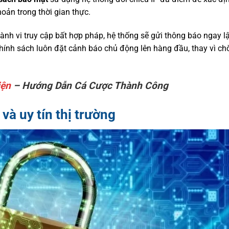
hoản trong thời gian thực.
hành vi truy cập bất hợp pháp, hệ thống sẽ gửi thông báo ngay l
Chính sách
luôn đặt cảnh báo chủ động lên hàng đầu, thay vì ch
iện
– Hướng Dẫn Cá Cược Thành Công
à uy tín thị trường