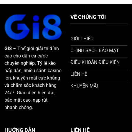
Tín
Gia
Hiệu
Cá
Quả
Cược
Cho
VỀ CHÚNG TÔI
Uy
Người
Tín
Chơi
Với
Ưu
GIỚI THIỆU
Đãi
Hấp
GI8
– Thế giới giải trí đỉnh
Dẫn
CHÍNH SÁCH BẢO MẬT
cao cho dân cá cược
ĐIỀU KHOẢN ĐIỀU KIÊN
chuyên nghiệp. Tỷ lệ kèo
hấp dẫn, nhiều sảnh casino
LIÊN HỆ
lớn, khuyến mãi cực khủng
và chăm sóc khách hàng
KHUYẾN MÃI
24/7. Giao diện hiện đại,
bảo mật cao, nạp rút
nhanh chóng.
HƯỚNG DẪN
LIÊN HỆ