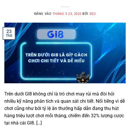
ĐĂNG VÀO
THÁNG 5 23, 2025
BỞI
SEO
23
Th5
Trên dưới GI8 không chỉ là trò chơi may rủi mà đòi hỏi
nhiều kỹ năng phân tích và quan sát chi tiết. Nổi tiếng vì dễ
chơi cũng như bởi tỷ lệ ăn thưởng hấp dẫn đang thu hút
hàng triệu lượt chơi mỗi tháng, chiếm đến 32% lượng cược
tại nhà cái GI8. […]