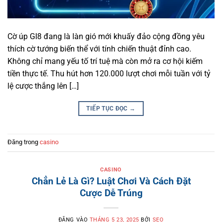
Cờ úp GI8 đang là làn gió mới khuấy đảo cộng đồng yêu
thích cờ tướng biến thể với tính chiến thuật đỉnh cao.
Không chỉ mang yếu tố trí tuệ mà còn mở ra cơ hội kiếm
tiền thực tế. Thu hút hơn 120.000 lượt chơi mỗi tuần với tỷ
lệ cược thắng lên […]
TIẾP TỤC ĐỌC
→
Đăng trong
casino
CASINO
Chẳn Lẻ Là Gì? Luật Chơi Và Cách Đặt
Cược Dễ Trúng
ĐĂNG VÀO
THÁNG 5 23, 2025
BỞI
SEO