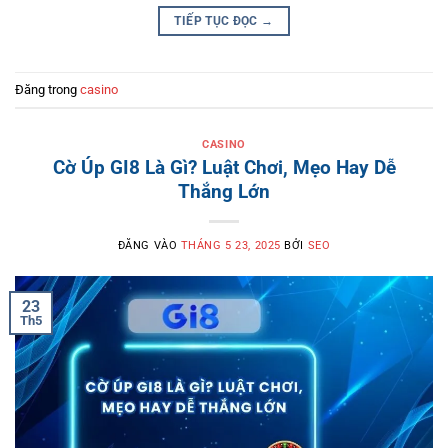
TIẾP TỤC ĐỌC
→
Đăng trong
casino
CASINO
Cờ Úp GI8 Là Gì? Luật Chơi, Mẹo Hay Dễ
Thắng Lớn
ĐĂNG VÀO
THÁNG 5 23, 2025
BỞI
SEO
23
Th5