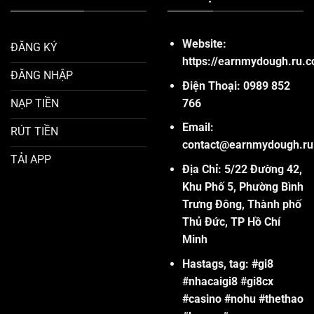
Website:
ĐĂNG KÝ
https://earnmydough.ru.
ĐĂNG NHẬP
Điện Thoại: 0989 852
766
NẠP TIỀN
Email:
RÚT TIỀN
contact@earnmydough.r
TẢI APP
Địa Chỉ:
5/22 Đường 42,
Khu Phố 5, Phường Bình
Trưng Đông, Thành phố
Thủ Đức, TP Hồ Chí
Minh
Hastags, tag:
#gi8
#nhacaigi8 #gi8cx
#casino #nohu #thethao