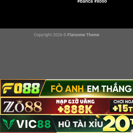
#banca #xoso
Copyright 2026 ©
Flatsome Theme