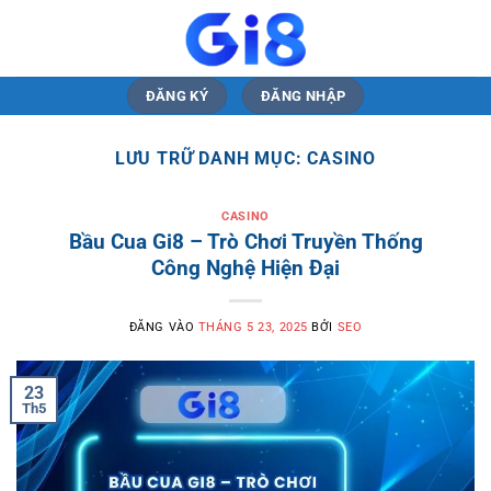
Bỏ
qua
nội
dung
ĐĂNG KÝ
ĐĂNG NHẬP
LƯU TRỮ DANH MỤC:
CASINO
CASINO
Bầu Cua Gi8 – Trò Chơi Truyền Thống
Công Nghệ Hiện Đại
ĐĂNG VÀO
THÁNG 5 23, 2025
BỞI
SEO
23
Th5