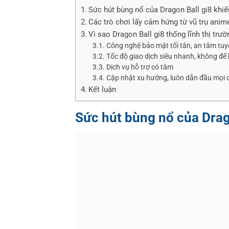
Sức hút bùng nổ của Dragon Ball gi8 khi
Các trò chơi lấy cảm hứng từ vũ trụ anim
Vì sao Dragon Ball gi8 thống lĩnh thị trư
Công nghệ bảo mật tối tân, an tâm tuyệ
Tốc độ giao dịch siêu nhanh, không để 
Dịch vụ hỗ trợ có tâm
Cập nhật xu hướng, luôn dẫn đầu mọi 
Kết luận
Sức hút bùng nổ của Drag