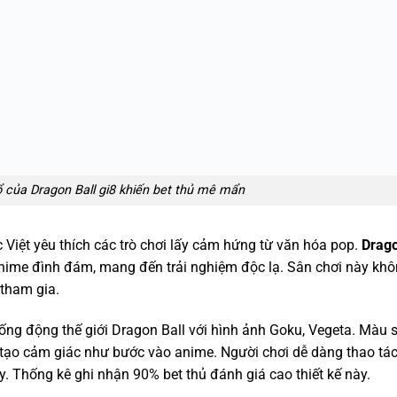
 của Dragon Ball gi8 khiến bet thủ mê mẩn
Việt yêu thích các trò chơi lấy cảm hứng từ văn hóa pop.
Drag
nime đình đám, mang đến trải nghiệm độc lạ. Sân chơi này kh
 tham gia.
sống động thế giới Dragon Ball với hình ảnh Goku, Vegeta. Màu 
tạo cảm giác như bước vào anime. Người chơi dễ dàng thao tác
y. Thống kê ghi nhận 90% bet thủ đánh giá cao thiết kế này.