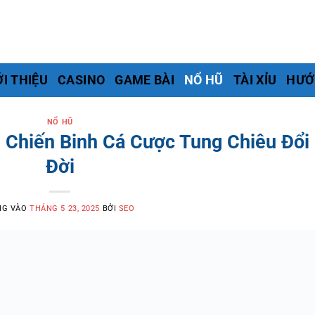
ỚI THIỆU
CASINO
GAME BÀI
NỔ HŨ
TÀI XỈU
HƯỚ
NỔ HŨ
u Chiến Binh Cá Cược Tung Chiêu Đổi
Đời
NG VÀO
THÁNG 5 23, 2025
BỞI
SEO