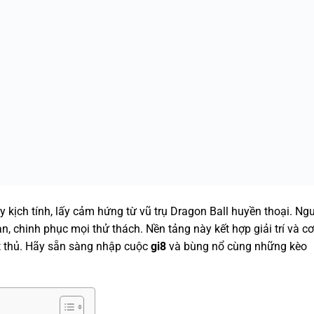
 kịch tính, lấy cảm hứng từ vũ trụ Dragon Ball huyền thoại. Ng
, chinh phục mọi thử thách. Nền tảng này kết hợp giải trí và cơ
et thủ. Hãy sẵn sàng nhập cuộc
gi8
và bùng nổ cùng những kèo