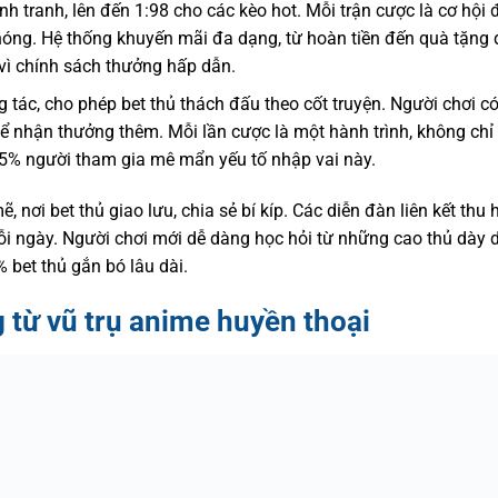
 tranh, lên đến 1:98 cho các kèo hot. Mỗi trận cược là cơ hội 
hóng. Hệ thống khuyến mãi đa dạng, từ hoàn tiền đến quà tặng
vì chính sách thưởng hấp dẫn.
 tác, cho phép bet thủ thách đấu theo cốt truyện. Người chơi c
ể nhận thưởng thêm. Mỗi lần cược là một hành trình, không chỉ
 65% người tham gia mê mẩn yếu tố nhập vai này.
ơi bet thủ giao lưu, chia sẻ bí kíp. Các diễn đàn liên kết thu 
ỗi ngày. Người chơi mới dễ dàng học hỏi từ những cao thủ dày 
 bet thủ gắn bó lâu dài.
 từ vũ trụ anime huyền thoại