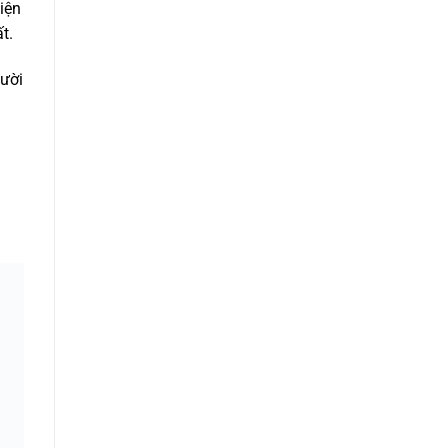
iện
t.
gười